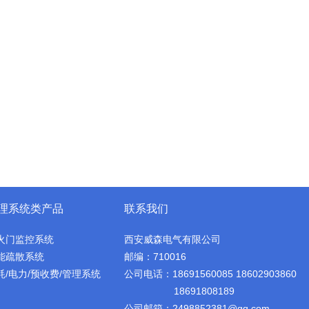
理系统类产品
联系我们
火门监控系统
西安威森电气有限公司
能疏散系统
邮编：710016
耗/电力/预收费/管理系统
公司电话：18691560085 18602903860
18691808189
公司邮箱：2498852381@qq.com