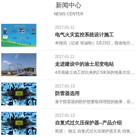
新闻中心
NEWS CENTER
2017-01-11
电气火灾监控系统设计施工
本报讯（记者 张涵秋）3月23日，我省地方标准《电气火灾监控系统设计、施工及验收规范》宣贯会郑州召开，省住房与建设厅，省消防总队，省消防协会，省、市建筑设计院，中国核五院等相关单位参加了此次会议。会议由省消防协会会长雷成德主持，
2017-01-11
走进建设中的迪士尼变电站
4月底破土动工挖出来的2.5米深的地基大坑，如今，已浇上了混凝土，工人们正在抓紧绑扎钢筋，整个工地一片热火朝天的景象。 这里是建设中的上海迪士尼乐园南入口以东，
2017-01-13
防雷器选用
基于防雷器的防护想要取得理想的效果，应注重“在合适的地方合理地装设合适的防雷器”，防雷器的选择十分重要。 1.进入建筑物的各种设施之间的雷电流分配情况如下：约有50%的雷电流经外部防雷装置泄放入地，另有50%的雷电流将在整个系统的金属物质内进行分配。这个*估模式用于估算在LPAOA区、LPZOB区和LPZ1区交界处作等电位连接的防雷器的通流能力和金属导线的规格。该处的雷电流为10/35μs电流波形。在各金属物质中雷电流的分配情况下：各部分雷电
2017-01-13
自复式过欠压保护器--产品介绍
简述： 独立 自复式过欠压保护器又名:自恢复过欠电压保护器,[1]过欠电压保护器,自动复位过欠电压保护器,过欠压保护器,全自动过欠压保护器,单相过欠压保护器，过电压、欠电压保护器,自复式过电压、欠电压保护器。 设计原理： 控制线路采用高速微低功耗处理器为核心、磁保持继电器为主电路、模数化标准设计，当供电线路出现过电压、欠电压时，保护器能在持续高压冲击下迅速、安全地切断电路，避免异常电压送入终端电器造成事故的发生，当电压恢复正常值