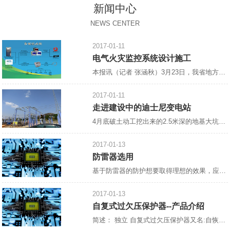
新闻中心
NEWS CENTER
2017-01-11
电气火灾监控系统设计施工
本报讯（记者 张涵秋）3月23日，我省地方标准《电气火灾监控系统设计、施工及验收规范》宣贯会郑州召开，省住房与建设厅，省消防总队，省消防协会，省、市建筑设计院，中国核五院等相关单位参加了此次会议。会议由省消防协会会长雷成德主持，
2017-01-11
走进建设中的迪士尼变电站
4月底破土动工挖出来的2.5米深的地基大坑，如今，已浇上了混凝土，工人们正在抓紧绑扎钢筋，整个工地一片热火朝天的景象。 这里是建设中的上海迪士尼乐园南入口以东，
2017-01-13
防雷器选用
基于防雷器的防护想要取得理想的效果，应注重“在合适的地方合理地装设合适的防雷器”，防雷器的选择十分重要。 1.进入建筑物的各种设施之间的雷电流分配情况如下：约有50%的雷电流经外部防雷装置泄放入地，另有50%的雷电流将在整个系统的金属物质内进行分配。这个*估模式用于估算在LPAOA区、LPZOB区和LPZ1区交界处作等电位连接的防雷器的通流能力和金属导线的规格。该处的雷电流为10/35μs电流波形。在各金属物质中雷电流的分配情况下：各部分雷电
2017-01-13
自复式过欠压保护器--产品介绍
简述： 独立 自复式过欠压保护器又名:自恢复过欠电压保护器,[1]过欠电压保护器,自动复位过欠电压保护器,过欠压保护器,全自动过欠压保护器,单相过欠压保护器，过电压、欠电压保护器,自复式过电压、欠电压保护器。 设计原理： 控制线路采用高速微低功耗处理器为核心、磁保持继电器为主电路、模数化标准设计，当供电线路出现过电压、欠电压时，保护器能在持续高压冲击下迅速、安全地切断电路，避免异常电压送入终端电器造成事故的发生，当电压恢复正常值