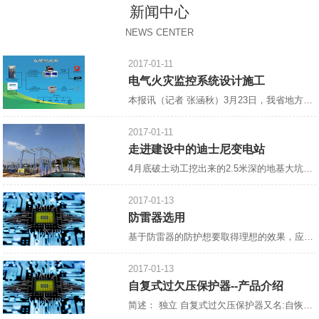
新闻中心
NEWS CENTER
2017-01-11
电气火灾监控系统设计施工
本报讯（记者 张涵秋）3月23日，我省地方标准《电气火灾监控系统设计、施工及验收规范》宣贯会郑州召开，省住房与建设厅，省消防总队，省消防协会，省、市建筑设计院，中国核五院等相关单位参加了此次会议。会议由省消防协会会长雷成德主持，
2017-01-11
走进建设中的迪士尼变电站
4月底破土动工挖出来的2.5米深的地基大坑，如今，已浇上了混凝土，工人们正在抓紧绑扎钢筋，整个工地一片热火朝天的景象。 这里是建设中的上海迪士尼乐园南入口以东，
2017-01-13
防雷器选用
基于防雷器的防护想要取得理想的效果，应注重“在合适的地方合理地装设合适的防雷器”，防雷器的选择十分重要。 1.进入建筑物的各种设施之间的雷电流分配情况如下：约有50%的雷电流经外部防雷装置泄放入地，另有50%的雷电流将在整个系统的金属物质内进行分配。这个*估模式用于估算在LPAOA区、LPZOB区和LPZ1区交界处作等电位连接的防雷器的通流能力和金属导线的规格。该处的雷电流为10/35μs电流波形。在各金属物质中雷电流的分配情况下：各部分雷电
2017-01-13
自复式过欠压保护器--产品介绍
简述： 独立 自复式过欠压保护器又名:自恢复过欠电压保护器,[1]过欠电压保护器,自动复位过欠电压保护器,过欠压保护器,全自动过欠压保护器,单相过欠压保护器，过电压、欠电压保护器,自复式过电压、欠电压保护器。 设计原理： 控制线路采用高速微低功耗处理器为核心、磁保持继电器为主电路、模数化标准设计，当供电线路出现过电压、欠电压时，保护器能在持续高压冲击下迅速、安全地切断电路，避免异常电压送入终端电器造成事故的发生，当电压恢复正常值